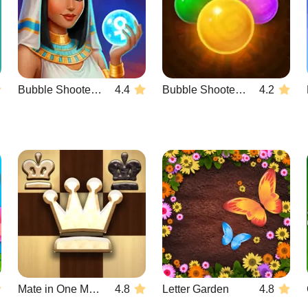
Bubble Shooter Wonders of Egypt
4.4
Bubble Shooter Temple Jewels
4.2
Mate in One Move
4.8
Letter Garden
4.8