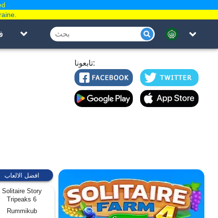
ed
raine.
ف
تابعونا:
افضل الالعاب
Solitaire Story
Tripeaks 6
Rummikub