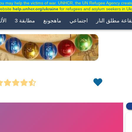
ou may help the victims of war. UNHCR, the UN Refugee Agency creat
website
help.unhcr.org/ukraine
for refugees and asylum seekers in Uk
قاعة مطلق النار
اجتماعي
ماهجونغ
مطابقة 3
الأل