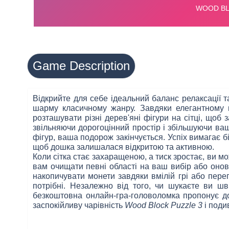
Game Description
Відкрийте для себе ідеальний баланс релаксації т
шарму класичному жанру. Завдяки елегантному н
розташувати різні дерев'яні фігури на сітці, щоб 
звільняючи дорогоцінний простір і збільшуючи ва
фігур, ваша подорож закінчується. Успіх вимагає бі
щоб дошка залишалася відкритою та активною.
Коли сітка стає захаращеною, а тиск зростає, ви 
вам очищати певні області на ваш вибір або оно
накопичувати монети завдяки вмілій грі або пере
потрібні. Незалежно від того, чи шукаєте ви ш
безкоштовна онлайн-гра-головоломка пропонує дос
заспокійливу чарівність
Wood Block Puzzle 3
і поди