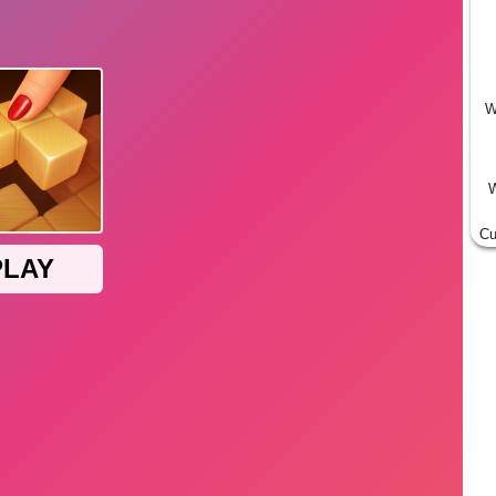
W
W
Cu