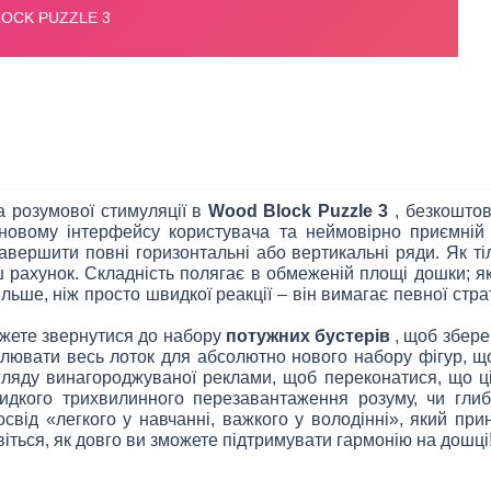
а розумової стимуляції в
Wood Block Puzzle 3
, безкоштов
овому інтерфейсу користувача та неймовірно приємній 
завершити повні горизонтальні або вертикальні ряди. Як тіль
ш рахунок. Складність полягає в обмеженій площі дошки; я
льше, ніж просто швидкої реакції – він вимагає певної страте
можете звернутися до набору
потужних бустерів
, щоб збере
влювати весь лоток для абсолютно нового набору фігур, щ
гляду винагороджуваної реклами, щоб переконатися, що ц
видкого трихвилинного перезавантаження розуму, чи глиб
від «легкого у навчанні, важкого у володінні», який пр
віться, як довго ви зможете підтримувати гармонію на дошці