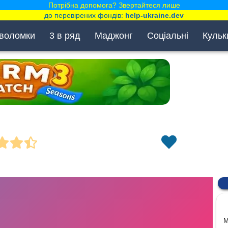
Потрібна допомога? Звертайтеся лише
до перевірених фондів:
help-ukraine.dev
воломки
3 в ряд
Маджонг
Соціальні
Кульк
M