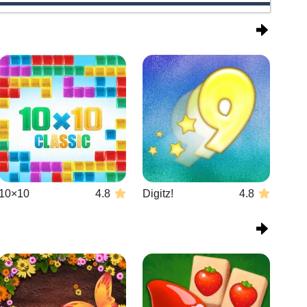
10×10
4.8
Digitz!
4.8