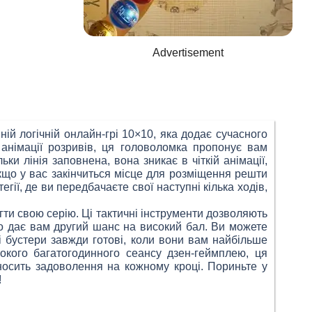
Advertisement
ній логічній онлайн-грі 10×10, яка додає сучасного
анімації розривів, ця головоломка пропонує вам
ки лінія заповнена, вона зникає в чіткій анімації,
кщо у вас закінчиться місце для розміщення решти
гії, де ви передбачаєте свої наступні кілька ходів,
гти свою серію. Ці тактичні інструменти дозволяють
о дає вам другий шанс на високий бал. Ви можете
і бустери завжди готові, коли вони вам найбільше
окого багатогодинного сеансу дзен-геймплею, ця
иносить задоволення на кожному кроці. Пориньте у
!