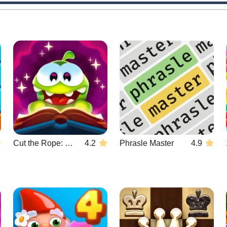
Cut the Rope: Magic
4.2
Phrasle Master
4.9