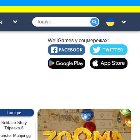
и
WellGames у соцмережах:
Топ ігри
Solitaire Story
Tripeaks 6
onster Mahjongg