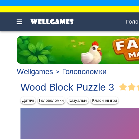
Голо
Wellgames
Головоломки
Wood Block Puzzle 3
Дитячі
Головоломки
Казуальні
Класичні ігри