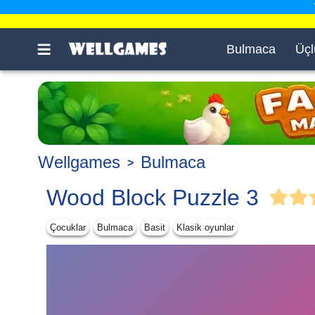
Bulmaca
Üçl
Wellgames
Bulmaca
Wood Block Puzzle 3
Çocuklar
Bulmaca
Basit
Klasik oyunlar