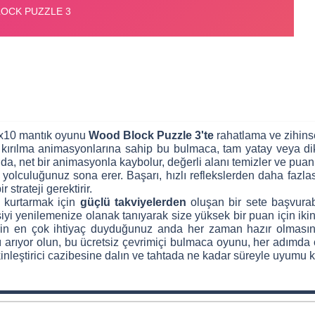
10x10 mantık oyunu
Wood Block Puzzle 3'te
rahatlama ve zihins
kırılma animasyonlarına sahip bu bulmaca, tam yatay veya dike
a, net bir animasyonla kaybolur, değerli alanı temizler ve puanınız
 yolculuğunuz sona erer. Başarı, hızlı reflekslerden daha fazlasın
strateji gerektirir.
i kurtarmak için
güçlü takviyelerden
oluşan bir sete başvurabili
siyi yenilemenize olanak tanıyarak size yüksek bir puan için ikin
erin en çok ihtiyaç duyduğunuz anda her zaman hazır olmasını sa
nsı arıyor olun, bu ücretsiz çevrimiçi bulmaca oyunu, her adımda 
inleştirici cazibesine dalın ve tahtada ne kadar süreyle uyumu k