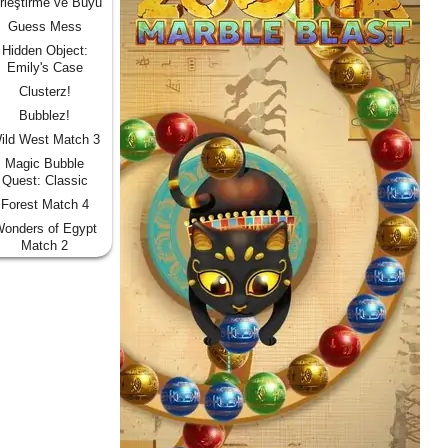
rleştirme ve Büyü
Guess Mess
Hidden Object:
Emily's Case
Clusterz!
Bubblez!
ild West Match 3
Magic Bubble
Quest: Classic
Forest Match 4
onders of Egypt
Match 2