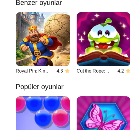
Benzer oyunlar
Royal Pin: King Adventure
4.3
Cut the Rope: Magic
4.2
Popüler oyunlar