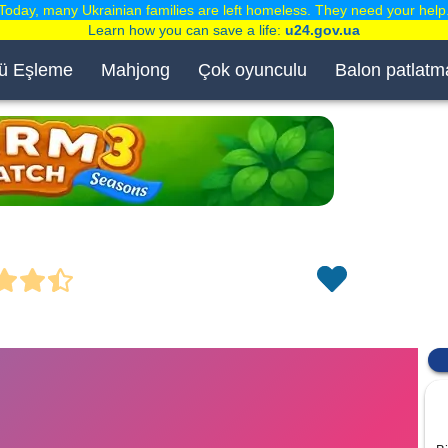
Today, many Ukrainian families are left homeless. They need your help
Learn how you can save a life:
u24.gov.ua
ü Eşleme
Mahjong
Çok oyunculu
Balon patlatm