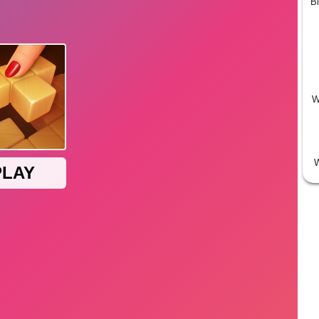
Bi
W
W