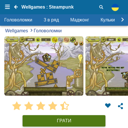
Wellgames : Steampunk
Головоломки
3 в ряд
Маджонг
Кульки
Wellgames
Головоломки
ГРАТИ