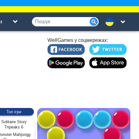
и
WellGames у соцмережах:
Топ ігри
Solitaire Story
Tripeaks 6
onster Mahjongg