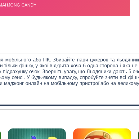
 мобільного або ПК. Збирайте пари цукерок та льодяникі
 тільки фішку, у якої відкрита хоча б одна сторона і яка 
підрахунку очок. Зверніть увагу, що Льодяники дають 5 очок
ому сенсі. У будь-якому випадку, спробуйте зняти всі фіш
 маджонг онлайн на мобільному пристрої або на великому е