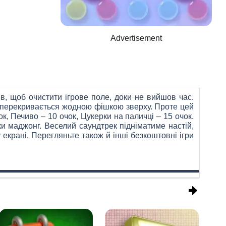
Advertisement
в, щоб очистити ігрове поле, доки не вийшов час.
не перекривається жодною фішкою зверху. Проте цей
, Печиво – 10 очок, Цукерки на паличці – 15 очок.
ки маджонг. Веселий саундтрек підніматиме настій,
крані. Перегляньте також й інші безкоштовні ігри