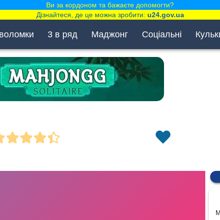
Ви за кордоном та бажаєте допомогти?
Дізнайтеся, де це можна зробити:
u24.gov.ua
воломки
3 в ряд
Маджонг
Соціальні
Кульк
M