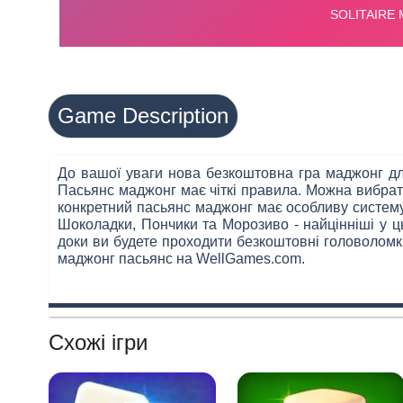
Game Description
До вашої уваги нова безкоштовна гра маджонг для
Пасьянс маджонг має чіткі правила. Можна вибрати
конкретний пасьянс маджонг має особливу систему 
Шоколадки, Пончики та Морозиво - найцінніші у ць
доки ви будете проходити безкоштовні головоломки
маджонг пасьянс на WellGames.com.
Схожі ігри