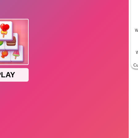
W
W
Cu