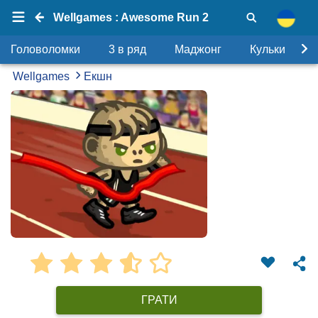
Wellgames : Awesome Run 2
Головоломки
3 в ряд
Маджонг
Кульки
Wellgames
Екшн
ГРАТИ