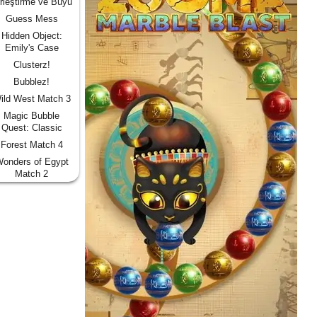
rleştirme ve Büyü
Guess Mess
Hidden Object:
Emily's Case
Clusterz!
Bubblez!
ild West Match 3
Magic Bubble
Quest: Classic
Forest Match 4
onders of Egypt
Match 2