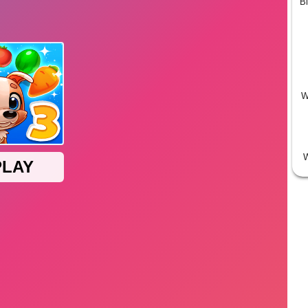
Bi
W
W