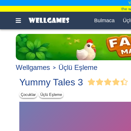
Y
the 
Bulmaca
Üçl
Wellgames
Üçlü Eşleme
Yummy Tales 3
Çocuklar
Üçlü Eşleme