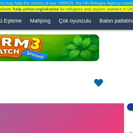
ou may help the victims of war. UNHCR, the UN Refugee Agency creat
website
help.unhcr.org/ukraine
for refugees and asylum seekers in Uk
ü Eşleme
Mahjong
Çok oyunculu
Balon patlatm