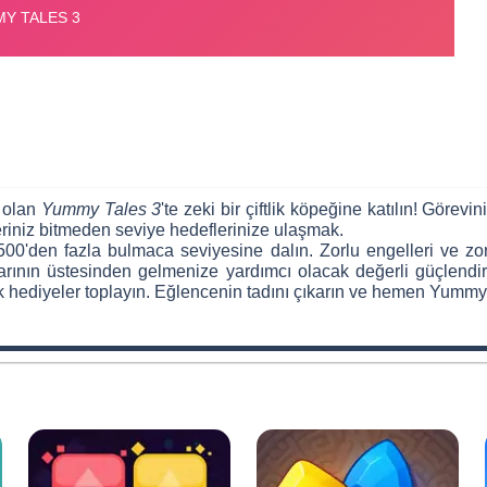
u olan
Yummy Tales 3
'te zeki bir çiftlik köpeğine katılın! Görev
eriniz bitmeden seviye hedeflerinize ulaşmak.
500'den fazla bulmaca seviyesine dalın. Zorlu engelleri ve zorl
rının üstesinden gelmenize yardımcı olacak değerli güçlendiri
ük hediyeler toplayın. Eğlencenin tadını çıkarın ve hemen Yumm