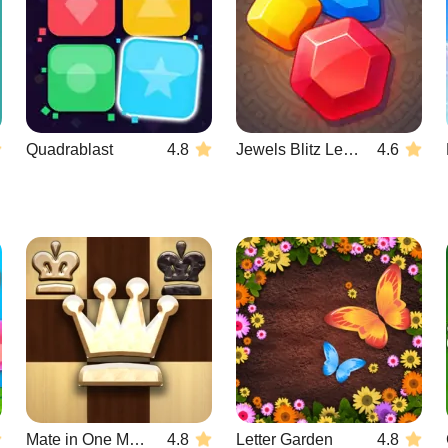
Quadrablast
4.8
Jewels Blitz Legends
4.6
Mate in One Move
4.8
Letter Garden
4.8