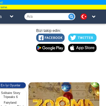
ed
raine.
a
Bizi takip edin:
En İyi Oyunlar
Solitaire Story
Tripeaks 6
Fairyland: