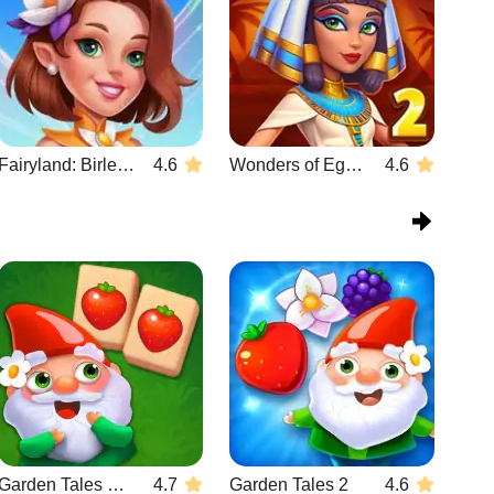
Fairyland: Birleştirme ve Büyü
4.6
Wonders of Egypt Match 2
4.6
Garden Tales Mahjong
4.7
Garden Tales 2
4.6