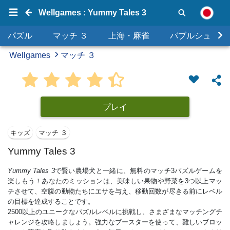
Wellgames : Yummy Tales 3
パズル
マッチ ３
上海・麻雀
バブルシュータ
Wellgames
マッチ ３
プレイ
キッズ
マッチ ３
Yummy Tales 3
Yummy Tales 3
で賢い農場犬と一緒に、無料のマッチ3パズルゲームを
楽しもう！あなたのミッションは、美味しい果物や野菜を3つ以上マッ
チさせて、空腹の動物たちにエサを与え、移動回数が尽きる前にレベル
の目標を達成することです。
2500以上のユニークなパズルレベルに挑戦し、さまざまなマッチングチ
ャレンジを攻略しましょう。強力なブースターを使って、難しいブロッ