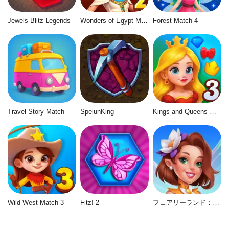
Jewels Blitz Legends
Wonders of Egypt Match 2
Forest Match 4
Travel Story Match
SpelunKing
Kings and Queens Match 3
Wild West Match 3
Fitz! 2
フェアリーランド：マージ＆マジック