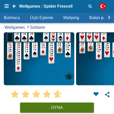
Wellgames : Spider Freecell
Bulmaca
Üçlü Eşleme
Mahjong
Balon patlat
Wellgames
Solitaire
OYNA