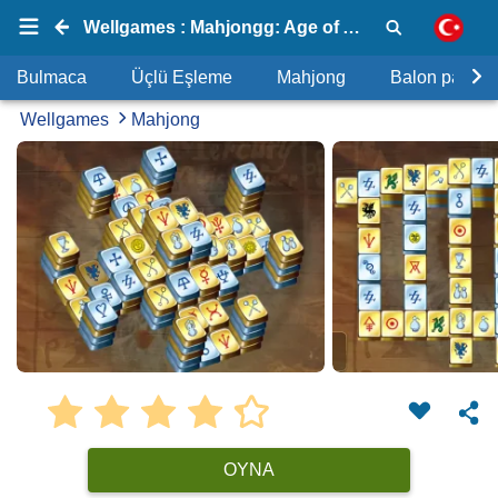
Wellgames : Mahjongg: Age of Alchemy
Bulmaca
Üçlü Eşleme
Mahjong
Balon patlat
Wellgames
Mahjong
OYNA