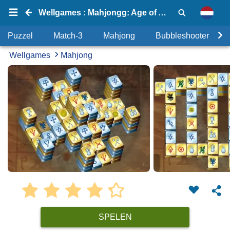
Wellgames : Mahjongg: Age of Alchemy
Puzzel
Match-3
Mahjong
Bubbleshooter
Wellgames
Mahjong
SPELEN