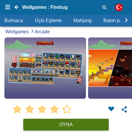
Wellgames : Firebug
Bulmaca
Üçlü Eşleme
Mahjong
Balon patlat
Wellgames
Arcade
OYNA