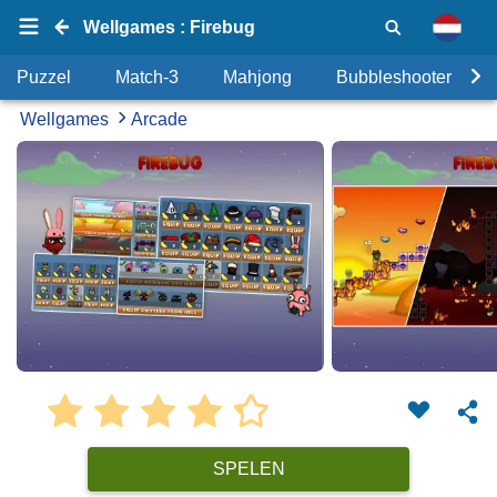
Wellgames : Firebug
Puzzel
Match-3
Mahjong
Bubbleshooter
Wellgames
Arcade
SPELEN