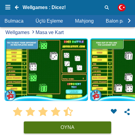
Wellgames : Dicez!
Bulmaca
Üçlü Eşleme
Mahjong
Balon patlat
Wellgames
Masa ve Kart
OYNA