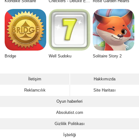
Klondike Solitaire
Checkers - Deluxe Edition
Rose Garden Hearts
Bridge
Well Sudoku
Solitaire Story 2
İletişim
Hakkımızda
Reklamcılık
Site Haritası
Oyun haberleri
Absolutist.com
Gizlilik Politikası
İşbirliği