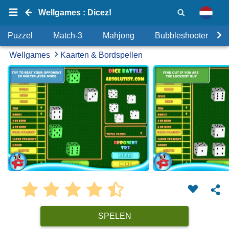
Wellgames : Dicez!
Puzzel
Match-3
Mahjong
Bubbleshooter
Wellgames
Kaarten & Bordspellen
SPELEN