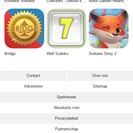
Klondike Solitaire
Checkers - Deluxe Edition
Rose Garden Hearts
Bridge
Well Sudoku
Solitaire Story 2
Contact
Over ons
Adverteren
Sitemap
Spelnieuws
Absolutist.com
Privacybeleid
Partnerschap