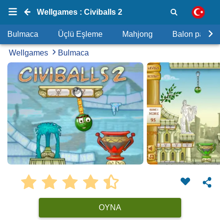
Wellgames : Civiballs 2
Bulmaca
Üçlü Eşleme
Mahjong
Balon patlat
Wellgames
Bulmaca
OYNA