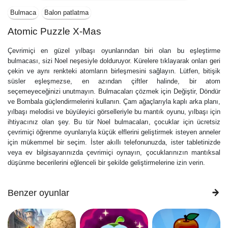
Bulmaca
Balon patlatma
Atomic Puzzle X-Mas
Çevrimiçi en güzel yılbaşı oyunlarından biri olan bu eşleştirme
bulmacası, sizi Noel neşesiyle dolduruyor. Kürelere tıklayarak onları geri
çekin ve aynı renkteki atomların birleşmesini sağlayın. Lütfen, bitişik
süsler eşleşmezse, en azından çiftler halinde, bir atom
seçemeyeceğinizi unutmayın. Bulmacaları çözmek için Değiştir, Döndür
ve Bombala güçlendirmelerini kullanın. Çam ağaçlarıyla kaplı arka planı,
yılbaşı melodisi ve büyüleyici görselleriyle bu mantık oyunu, yılbaşı için
ihtiyacınız olan şey. Bu tür Noel bulmacaları, çocuklar için ücretsiz
çevrimiçi öğrenme oyunlarıyla küçük elflerini geliştirmek isteyen anneler
için mükemmel bir seçim. İster akıllı telefonunuzda, ister tabletinizde
veya ev bilgisayarınızda çevrimiçi oynayın, çocuklarınızın mantıksal
düşünme becerilerini eğlenceli bir şekilde geliştirmelerine izin verin.
Benzer oyunlar