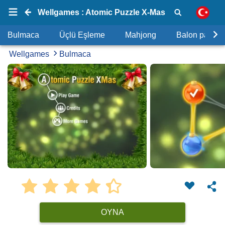
Wellgames : Atomic Puzzle X-Mas
Bulmaca
Üçlü Eşleme
Mahjong
Balon patlat
Wellgames
Bulmaca
OYNA