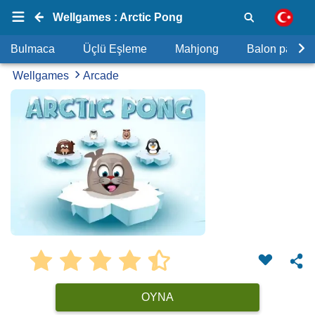
Wellgames : Arctic Pong
Bulmaca
Üçlü Eşleme
Mahjong
Balon patlat
Wellgames
Arcade
OYNA