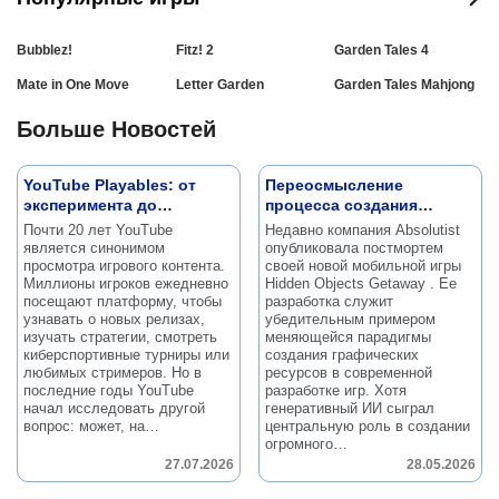
Bubblez!
Fitz! 2
Garden Tales 4
Mate in One Move
Letter Garden
Garden Tales Mahjong
Больше Новостей
YouTube Playables: от
Переосмысление
эксперимента до
процесса создания
официальной функции
графики: постмортем
Почти 20 лет YouTube
Недавно компания Absolutist
игры Hidden Objects
является синонимом
опубликовала постмортем
Getaway
просмотра игрового контента.
своей новой мобильной игры
Миллионы игроков ежедневно
Hidden Objects Getaway .
Ее
посещают платформу, чтобы
разработка служит
узнавать о новых релизах,
убедительным примером
изучать стратегии, смотреть
меняющейся парадигмы
киберспортивные турниры или
создания графических
любимых стримеров.
Но в
ресурсов в современной
последние годы YouTube
разработке игр.
Хотя
начал исследовать другой
генеративный ИИ сыграл
вопрос: может, на…
центральную роль в создании
огромного…
27.07.2026
28.05.2026