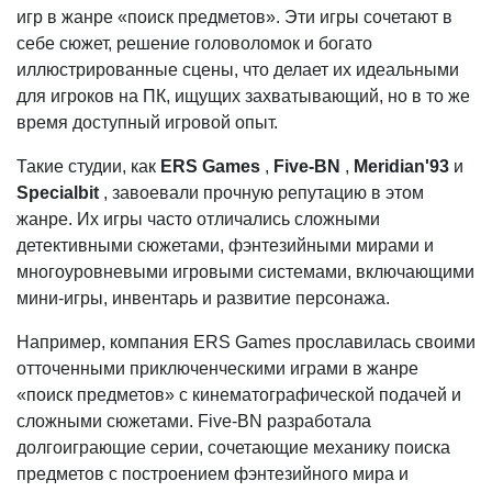
игр в жанре «поиск предметов». Эти игры сочетают в
себе сюжет, решение головоломок и богато
иллюстрированные сцены, что делает их идеальными
для игроков на ПК, ищущих захватывающий, но в то же
время доступный игровой опыт.
Такие студии, как
ERS Games
,
Five-BN
,
Meridian'93
и
Specialbit
, завоевали прочную репутацию в этом
жанре. Их игры часто отличались сложными
детективными сюжетами, фэнтезийными мирами и
многоуровневыми игровыми системами, включающими
мини-игры, инвентарь и развитие персонажа.
Например, компания ERS Games прославилась своими
отточенными приключенческими играми в жанре
«поиск предметов» с кинематографической подачей и
сложными сюжетами. Five-BN разработала
долгоиграющие серии, сочетающие механику поиска
предметов с построением фэнтезийного мира и