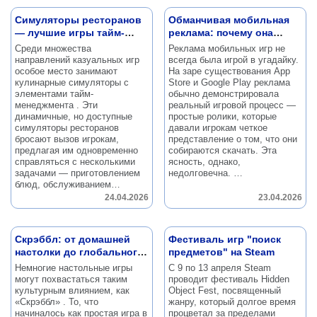
Симуляторы ресторанов
Обманчивая мобильная
— лучшие игры тайм-
реклама: почему она
менеджмент
работает
Среди множества
Реклама мобильных игр не
направлений казуальных игр
всегда была игрой в угадайку.
особое место занимают
На заре существования App
кулинарные симуляторы с
Store и Google Play реклама
элементами тайм-
обычно демонстрировала
менеджмента .
Эти
реальный игровой процесс —
динамичные, но доступные
простые ролики, которые
симуляторы ресторанов
давали игрокам четкое
бросают вызов игрокам,
представление о том, что они
предлагая им одновременно
собираются скачать.
Эта
справляться с несколькими
ясность, однако,
задачами — приготовлением
недолговечна.
…
блюд, обслуживанием…
24.04.2026
23.04.2026
Скрэббл: от домашней
Фестиваль игр "поиск
настолки до глобального
предметов" на Steam
феномена
Немногие настольные игры
С 9 по 13 апреля Steam
могут похвастаться таким
проводит фестиваль Hidden
культурным влиянием, как
Object Fest, посвященный
«Скрэббл» .
То, что
жанру, который долгое время
начиналось как простая игра в
процветал за пределами