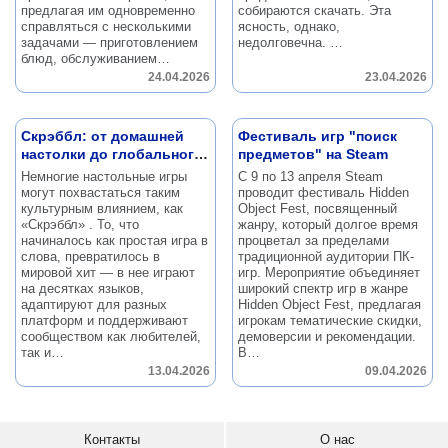
предлагая им одновременно
собираются скачать.
Эта
справляться с несколькими
ясность, однако,
задачами — приготовлением
недолговечна.
…
блюд, обслуживанием…
24.04.2026
23.04.2026
Скрэббл: от домашней
Фестиваль игр "поиск
настолки до глобального
предметов" на Steam
феномена
Немногие настольные игры
С 9 по 13 апреля Steam
могут похвастаться таким
проводит фестиваль Hidden
культурным влиянием, как
Object Fest, посвященный
«Скрэббл» .
То, что
жанру, который долгое время
начиналось как простая игра в
процветал за пределами
слова, превратилось в
традиционной аудитории ПК-
мировой хит — в нее играют
игр.
Мероприятие объединяет
на десятках языков,
широкий спектр игр в жанре
адаптируют для разных
Hidden Object Fest, предлагая
платформ и поддерживают
игрокам тематические скидки,
сообществом как любителей,
демоверсии и рекомендации.
так и…
В…
13.04.2026
09.04.2026
Контакты
О нас