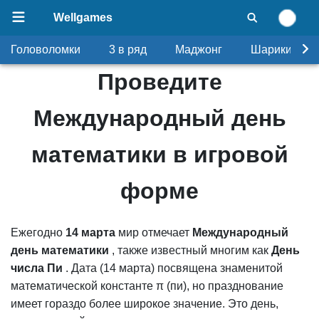
Wellgames
Головоломки
3 в ряд
Маджонг
Шарики
Проведите
Международный день
математики в игровой
форме
Ежегодно
14 марта
мир отмечает
Международный
день математики
, также известный многим как
День
числа Пи
. Дата (14 марта) посвящена знаменитой
математической константе π (пи), но празднование
имеет гораздо более широкое значение. Это день,