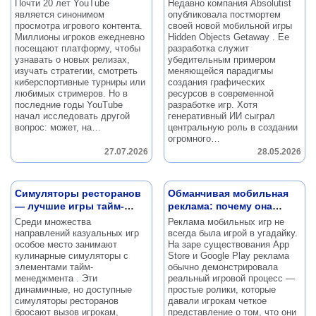
официальной функции
графики: постмортем
Почти 20 лет YouTube
Недавно компания Absolutist
игры Hidden Objects
является синонимом
опубликовала постмортем
Getaway
просмотра игрового контента.
своей новой мобильной игры
Миллионы игроков ежедневно
Hidden Objects Getaway .
Ее
посещают платформу, чтобы
разработка служит
узнавать о новых релизах,
убедительным примером
изучать стратегии, смотреть
меняющейся парадигмы
киберспортивные турниры или
создания графических
любимых стримеров.
Но в
ресурсов в современной
последние годы YouTube
разработке игр.
Хотя
начал исследовать другой
генеративный ИИ сыграл
вопрос: может, на…
центральную роль в создании
огромного…
27.07.2026
28.05.2026
Симуляторы ресторанов
Обманчивая мобильная
— лучшие игры тайм-
реклама: почему она
менеджмент
работает
Среди множества
Реклама мобильных игр не
направлений казуальных игр
всегда была игрой в угадайку.
особое место занимают
На заре существования App
кулинарные симуляторы с
Store и Google Play реклама
элементами тайм-
обычно демонстрировала
менеджмента .
Эти
реальный игровой процесс —
динамичные, но доступные
простые ролики, которые
симуляторы ресторанов
давали игрокам четкое
бросают вызов игрокам,
представление о том, что они