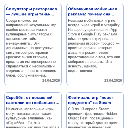
Симуляторы ресторанов
Обманчивая мобильная
— лучшие игры тайм-
реклама: почему она
менеджмент
работает
Среди множества
Реклама мобильных игр не
направлений казуальных игр
всегда была игрой в угадайку.
особое место занимают
На заре существования App
кулинарные симуляторы с
Store и Google Play реклама
элементами тайм-
обычно демонстрировала
менеджмента .
Эти
реальный игровой процесс —
динамичные, но доступные
простые ролики, которые
симуляторы ресторанов
давали игрокам четкое
бросают вызов игрокам,
представление о том, что они
предлагая им одновременно
собираются скачать.
Эта
справляться с несколькими
ясность, однако,
задачами — приготовлением
недолговечна.
…
блюд, обслуживанием…
24.04.2026
23.04.2026
Скрэббл: от домашней
Фестиваль игр "поиск
настолки до глобального
предметов" на Steam
феномена
Немногие настольные игры
С 9 по 13 апреля Steam
могут похвастаться таким
проводит фестиваль Hidden
культурным влиянием, как
Object Fest, посвященный
«Скрэббл» .
То, что
жанру, который долгое время
начиналось как простая игра в
процветал за пределами