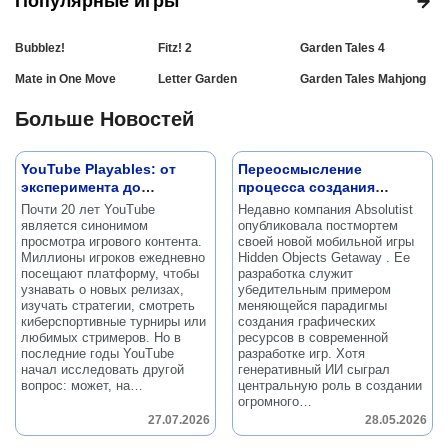
Популярные игры
Bubblez!
Fitz! 2
Garden Tales 4
Mate in One Move
Letter Garden
Garden Tales Mahjong
Больше Новостей
YouTube Playables: от
Переосмысление
эксперимента до
процесса создания
официальной функции
графики: постмортем
Почти 20 лет YouTube
Недавно компания Absolutist
игры Hidden Objects
является синонимом
опубликовала постмортем
Getaway
просмотра игрового контента.
своей новой мобильной игры
Миллионы игроков ежедневно
Hidden Objects Getaway .
Ее
посещают платформу, чтобы
разработка служит
узнавать о новых релизах,
убедительным примером
изучать стратегии, смотреть
меняющейся парадигмы
киберспортивные турниры или
создания графических
любимых стримеров.
Но в
ресурсов в современной
последние годы YouTube
разработке игр.
Хотя
начал исследовать другой
генеративный ИИ сыграл
вопрос: может, на…
центральную роль в создании
огромного…
27.07.2026
28.05.2026