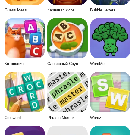
Guess Mess
Карнавал слов
Bubble Letters
Котовасия
Словесный Соус
WordMix
Crocword
Phrasle Master
Wordz!