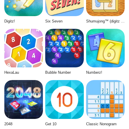
Digitz!
Six Seven
Shumujong™ (digitz mahjong)
HexaLau
Bubble Number
Numberz!
2048
Get 10
Classic Nonogram