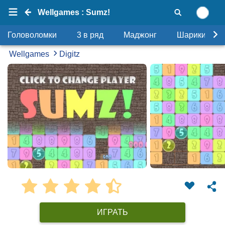
Wellgames : Sumz!
Головоломки
3 в ряд
Маджонг
Шарики
Wellgames
Digitz
ИГРАТЬ