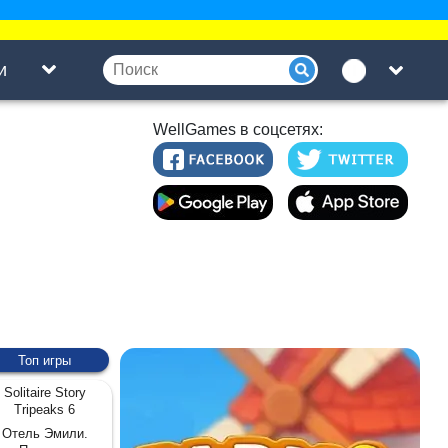
и
WellGames в соцсетях:
Топ игры
Solitaire Story
Tripeaks 6
Отель Эмили.