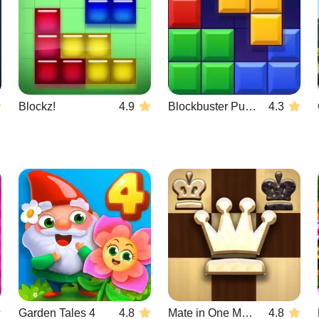
Blockz!
4.9
Blockbuster Puzzle
4.3
Garden Tales 4
4.8
Mate in One Move
4.8