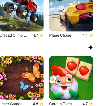
Offroad Climb 4x4
4.7
Plane Chase
4.4
Letter Garden
4.8
Garden Tales Mahjong
4.7