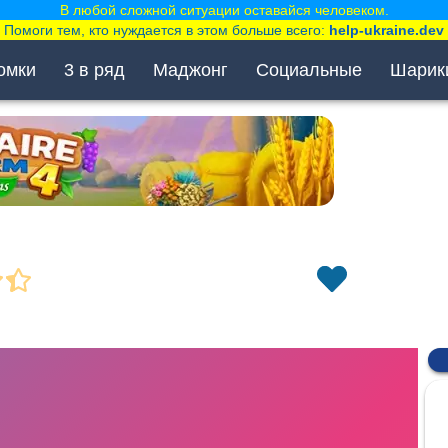
В любой сложной ситуации оставайся человеком.
Помоги тем, кто нуждается в этом больше всего:
help-ukraine.dev
омки
3 в ряд
Маджонг
Социальные
Шарик