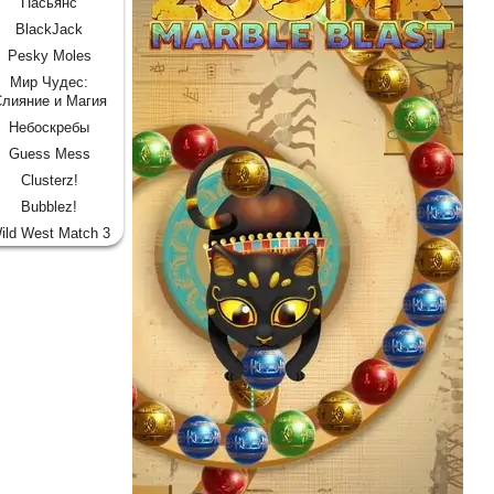
Пасьянс
BlackJack
Pesky Moles
Мир Чудес:
лияние и Магия
Небоскребы
Guess Mess
Clusterz!
Bubblez!
ild West Match 3