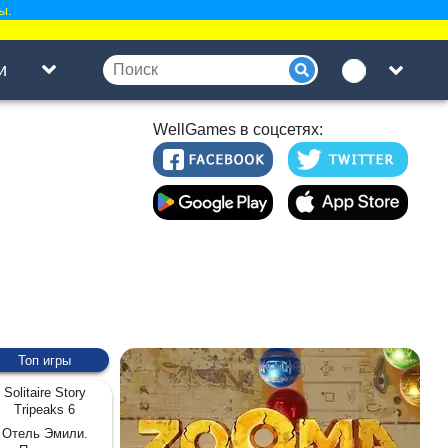
ы.
и
WellGames в соцсетях:
Топ игры
Solitaire Story
Tripeaks 6
Отель Эмили.