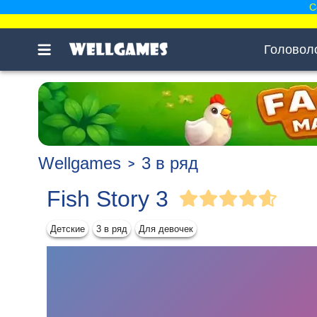
С
Головол
Wellgames
3 в ряд
Fish Story 3
Детские
3 в ряд
Для девочек