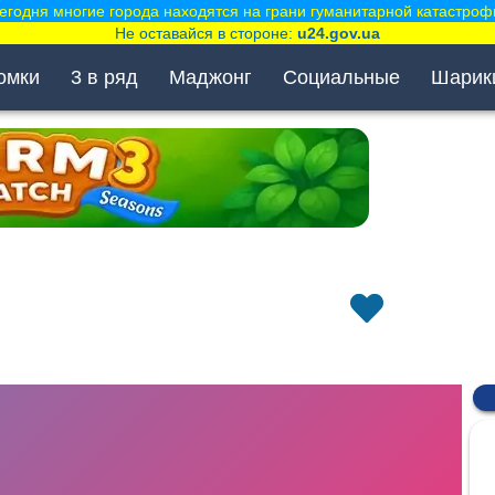
егодня многие города находятся на грани гуманитарной катастроф
Не оставайся в стороне:
u24.gov.ua
омки
3 в ряд
Маджонг
Социальные
Шарик