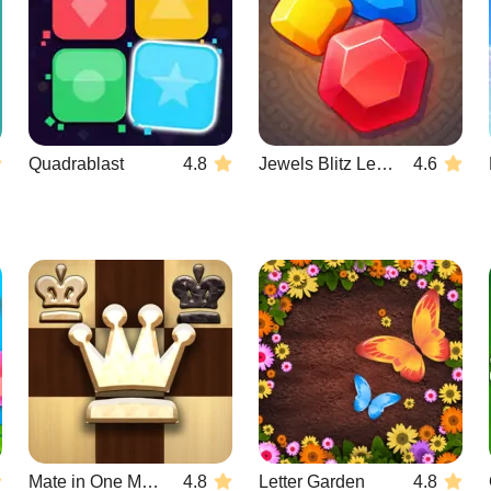
Quadrablast
4.8
Jewels Blitz Legends
4.6
Mate in One Move
4.8
Letter Garden
4.8