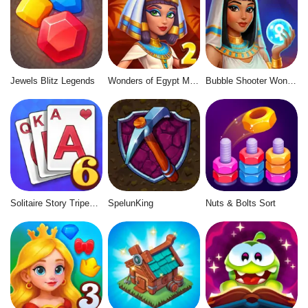
Jewels Blitz Legends
Wonders of Egypt Match 2
Bubble Shooter Wonders of Egypt
Solitaire Story Tripeaks 6
SpelunKing
Nuts & Bolts Sort