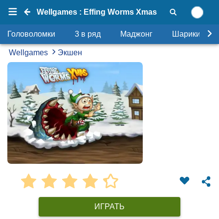
Wellgames : Effing Worms Xmas
Головоломки
3 в ряд
Маджонг
Шарики
Wellgames
Экшен
ИГРАТЬ