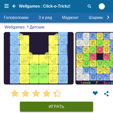
Wellgames : Click-o-Trickz!
Головоломки
3 в ряд
Маджонг
Шарики
Wellgames
Детские
ИГРАТЬ