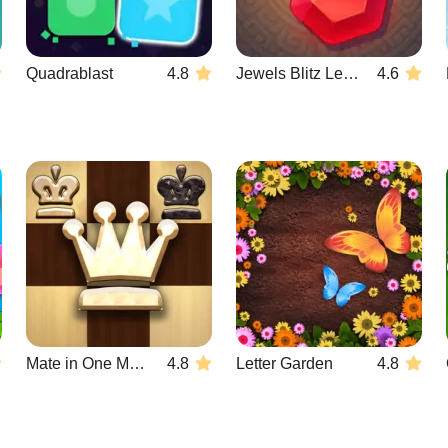
Quadrablast
4.8
Jewels Blitz Legends
4.6
Mate in One Move
4.8
Letter Garden
4.8