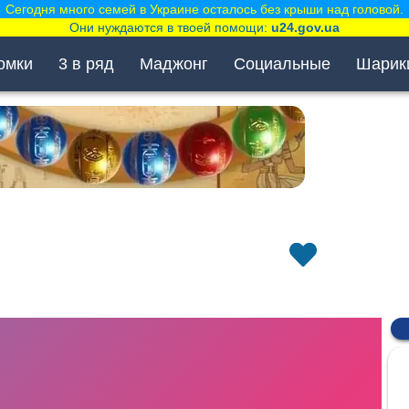
Сегодня много семей в Украине осталось без крыши над головой.
Они нуждаются в твоей помощи:
u24.gov.ua
омки
3 в ряд
Маджонг
Социальные
Шарик