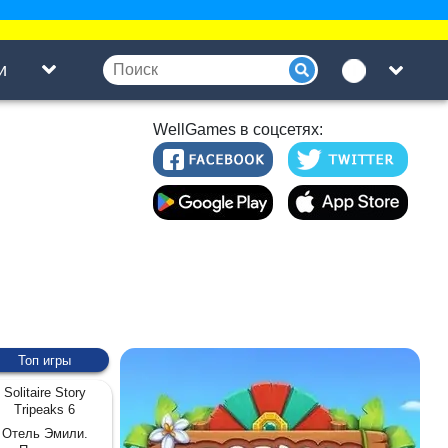
и
WellGames в соцсетях:
Топ игры
Solitaire Story
Tripeaks 6
Отель Эмили.