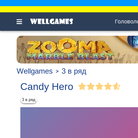
Головол
Wellgames
3 в ряд
Candy Hero
3 в ряд