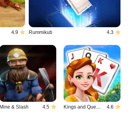
4.9
Rummikub
4.3
Mine & Slash
4.5
Kings and Queens Solitaire Tripeaks
4.6