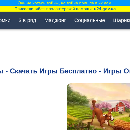
Они не хотели войны, но война пришла в их дом.
Присоединяйся к волонтерской помощи:
u24.gov.ua
омки
3 в ряд
Маджонг
Социальные
Шарик
 - Скачать Игры Бесплатно - Игры 