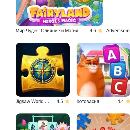
Мир Чудес: Слияние и Магия
4.6
Advertisem
Jigsaw World Challenge
4.5
Котовасия
4.4