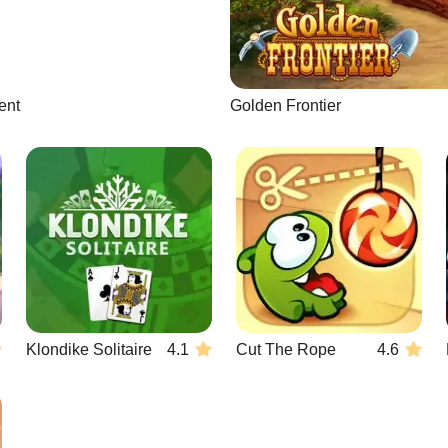
ent
Golden Frontier
Klondike Solitaire
4.1
Cut The Rope
4.6