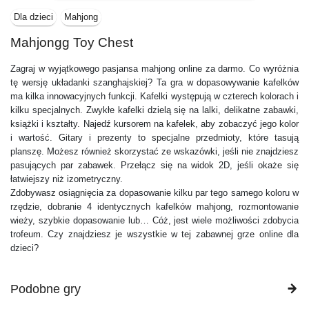
Dla dzieci
Mahjong
Mahjongg Toy Chest
Zagraj w wyjątkowego pasjansa mahjong online za darmo. Co wyróżnia
tę wersję układanki szanghajskiej? Ta gra w dopasowywanie kafelków
ma kilka innowacyjnych funkcji. Kafelki występują w czterech kolorach i
kilku specjalnych. Zwykłe kafelki dzielą się na lalki, delikatne zabawki,
książki i kształty. Najedź kursorem na kafelek, aby zobaczyć jego kolor
i wartość. Gitary i prezenty to specjalne przedmioty, które tasują
planszę. Możesz również skorzystać ze wskazówki, jeśli nie znajdziesz
pasujących par zabawek. Przełącz się na widok 2D, jeśli okaże się
łatwiejszy niż izometryczny.
Zdobywasz osiągnięcia za dopasowanie kilku par tego samego koloru w
rzędzie, dobranie 4 identycznych kafelków mahjong, rozmontowanie
wieży, szybkie dopasowanie lub… Cóż, jest wiele możliwości zdobycia
trofeum. Czy znajdziesz je wszystkie w tej zabawnej grze online dla
dzieci?
Podobne gry