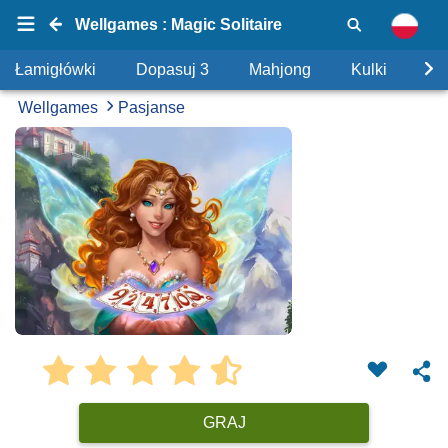
Wellgames : Magic Solitaire
Łamigłówki
Dopasuj 3
Mahjong
Kulki
Uk
Wellgames
Pasjanse
GRAJ