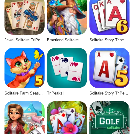
Jewel Solitaire TriPeaks
Emerland Solitaire
Solitaire Story Tripeaks 6
Solitaire Farm Seasons 5
TriPeakz!
Solitaire Story TriPeaks 5