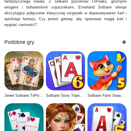
fantastycznego świata. Z setkami poziomów TriPeaks, groźnymi
wrogami i bohaterskimi sojusznikami, Emerland Solitaire oferuje
ekscytujące połączenie klasycznej rozgrywki w dopasowywanie kart i
epickiego fantasy. Czy jesteś gotowy, aby opanować magię kart i
wygnać ciemność?
Podobne gry
Jewel Solitaire TriPeaks
Solitaire Story Tripeaks 6
Solitaire Farm Seasons 5