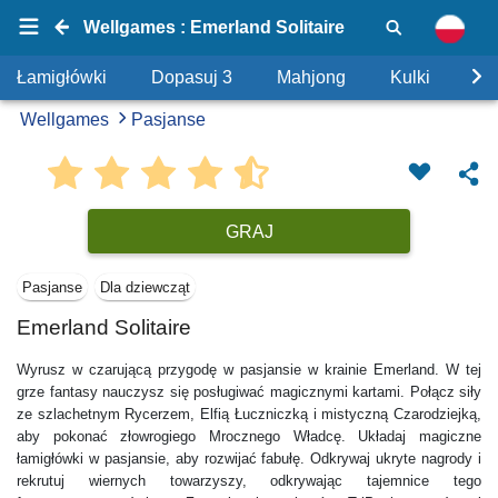
Wellgames : Emerland Solitaire
Łamigłówki
Dopasuj 3
Mahjong
Kulki
Uk
Wellgames
Pasjanse
GRAJ
Pasjanse
Dla dziewcząt
Emerland Solitaire
Wyrusz w czarującą przygodę w pasjansie w krainie Emerland. W tej
grze fantasy nauczysz się posługiwać magicznymi kartami. Połącz siły
ze szlachetnym Rycerzem, Elfią Łuczniczką i mistyczną Czarodziejką,
aby pokonać złowrogiego Mrocznego Władcę. Układaj magiczne
łamigłówki w pasjansie, aby rozwijać fabułę. Odkrywaj ukryte nagrody i
rekrutuj wiernych towarzyszy, odkrywając tajemnice tego