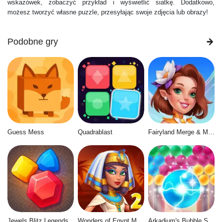
wskazówek, zobaczyć przykład i wyświetlić siatkę. Dodatkowo,
możesz tworzyć własne puzzle, przesyłając swoje zdjęcia lub obrazy!
Podobne gry
Guess Mess
Quadrablast
Fairyland Merge & Magic
Jewels Blitz Legends
Wonders of Egypt Match 2
Arkadium's Bubble Shooter