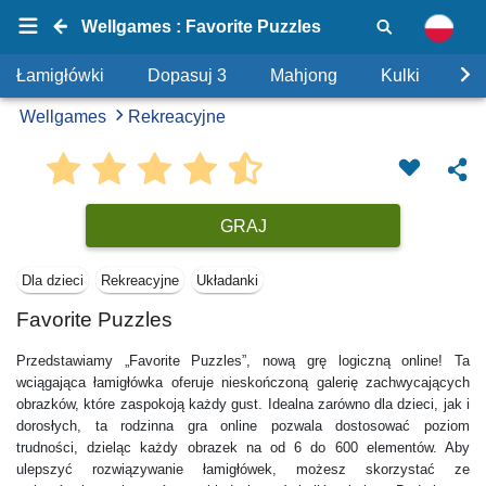
Wellgames : Favorite Puzzles
Łamigłówki
Dopasuj 3
Mahjong
Kulki
Uk
Wellgames
Rekreacyjne
GRAJ
Dla dzieci
Rekreacyjne
Układanki
Favorite Puzzles
Przedstawiamy „Favorite Puzzles”, nową grę logiczną online! Ta
wciągająca łamigłówka oferuje nieskończoną galerię zachwycających
obrazków, które zaspokoją każdy gust. Idealna zarówno dla dzieci, jak i
dorosłych, ta rodzinna gra online pozwala dostosować poziom
trudności, dzieląc każdy obrazek na od 6 do 600 elementów. Aby
ulepszyć rozwiązywanie łamigłówek, możesz skorzystać ze