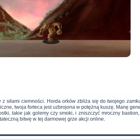
z siłami ciemności. Horda orków zbliża się do twojego zamku, 
 liczne, twoja forteca jest uzbrojona w potężną kuszę. Manę g
tki, takie jak golemy czy smoki, i zniszczyć mroczny bastio
ateczną bitwę w tej darmowej grze akcji online.