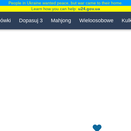
People in Ukraine wanted peace, but war came to their home.
Learn how you can help:
u24.gov.ua
łówki
Dopasuj 3
Mahjong
Wieloosobowe
Kulk