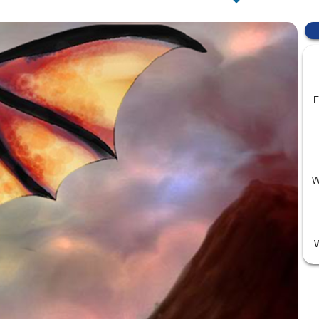
F
W
W