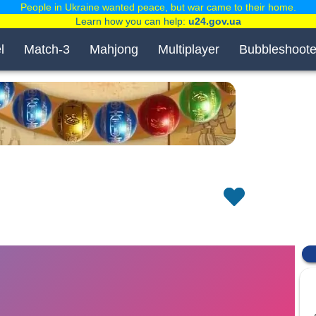
People in Ukraine wanted peace, but war came to their home.
Learn how you can help:
u24.gov.ua
l
Match-3
Mahjong
Multiplayer
Bubbleshoote