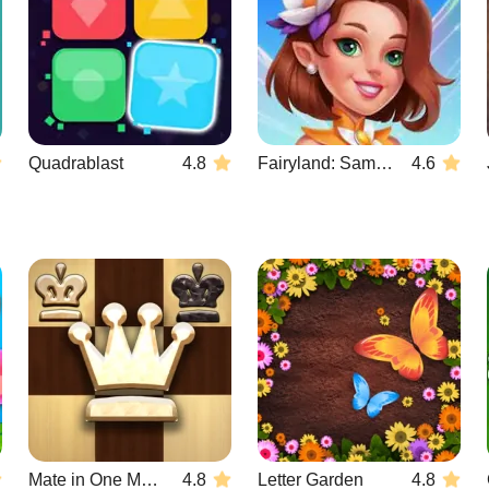
Quadrablast
4.8
Fairyland: Samenvoegen & Magie
4.6
Mate in One Move
4.8
Letter Garden
4.8