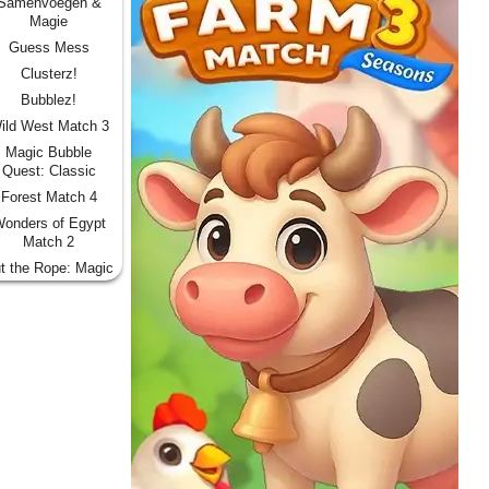
Samenvoegen &
Magie
Guess Mess
Clusterz!
Bubblez!
ild West Match 3
Magic Bubble
Quest: Classic
Forest Match 4
onders of Egypt
Match 2
t the Rope: Magic