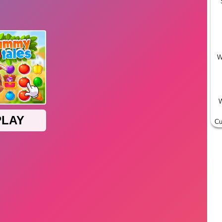
W
W
Cu