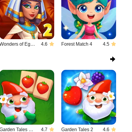
Wonders of Egypt Match 2
4.6
Forest Match 4
4.5
Garden Tales Mahjong
4.7
Garden Tales 2
4.6