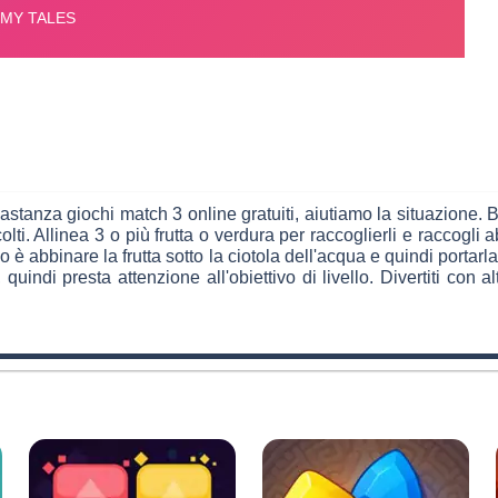
anza giochi match 3 online gratuiti, aiutiamo la situazione. Be
ti. Allinea 3 o più frutta o verdura per raccoglierli e raccogli ab
o è abbinare la frutta sotto la ciotola dell'acqua e quindi portar
uindi presta attenzione all'obiettivo di livello. Divertiti con a