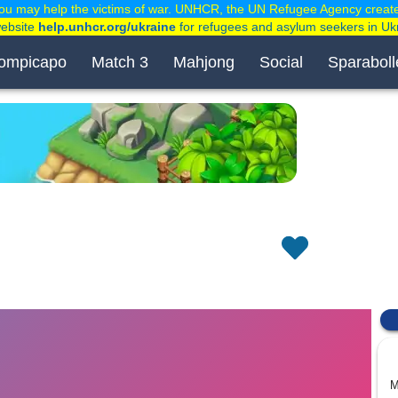
ou may help the victims of war. UNHCR, the UN Refugee Agency creat
website
help.unhcr.org/ukraine
for refugees and asylum seekers in Uk
ompicapo
Match 3
Mahjong
Social
Sparaboll
M