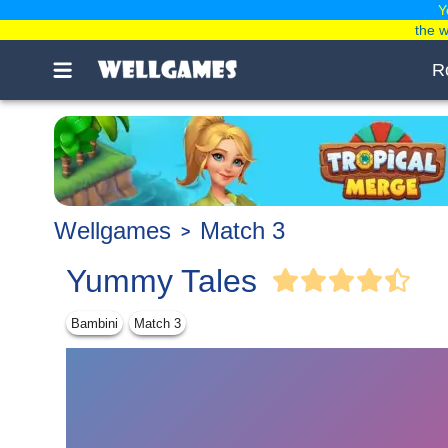
Y
the 
R
Wellgames
Match 3
Yummy Tales
Bambini
Match 3