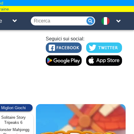
ed
raine.
e
Seguici sui social:
Migliori Giochi
Solitaire Story
Tripeaks 6
onster Mahjongg