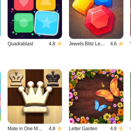
Quadrablast
4.8
Jewels Blitz Legends
4.6
Mate in One Move
4.8
Letter Garden
4.8