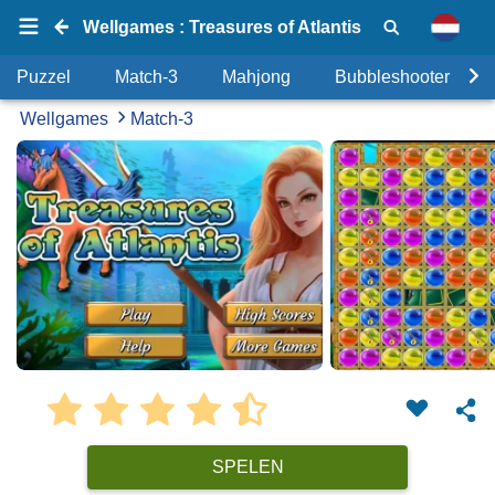
Wellgames : Treasures of Atlantis
Puzzel
Match-3
Mahjong
Bubbleshooter
Wellgames
Match-3
SPELEN