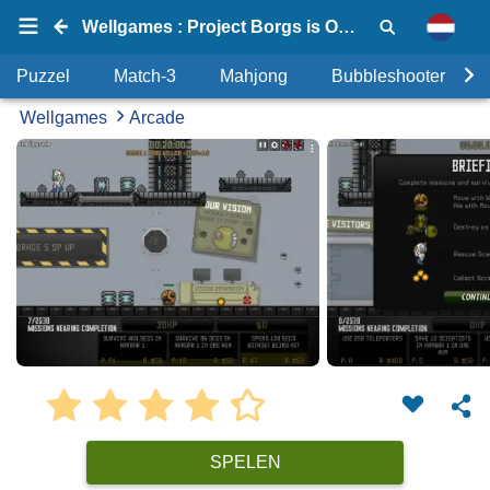
Wellgames : Project Borgs is Out of Control
Puzzel
Match-3
Mahjong
Bubbleshooter
Wellgames
Arcade
SPELEN