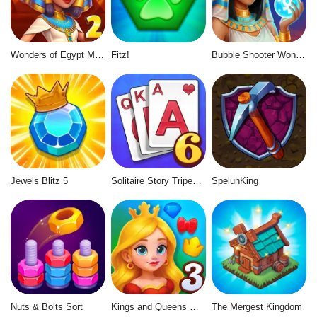
Wonders of Egypt Match 2
Fitz!
Bubble Shooter Wonders of Egypt
Jewels Blitz 5
Solitaire Story Tripeaks 6
SpelunKing
Nuts & Bolts Sort
Kings and Queens Match 3
The Mergest Kingdom