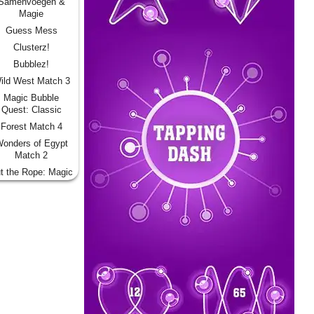
Samenvoegen &
Magie
Guess Mess
Clusterz!
Bubblez!
ild West Match 3
Magic Bubble
Quest: Classic
Forest Match 4
onders of Egypt
Match 2
t the Rope: Magic