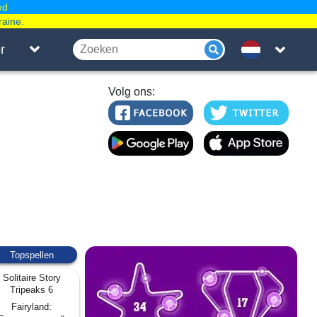
ed
raine.
r
Volg ons:
Topspellen
Solitaire Story
Tripeaks 6
Fairyland: