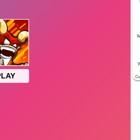
W
W
Cu