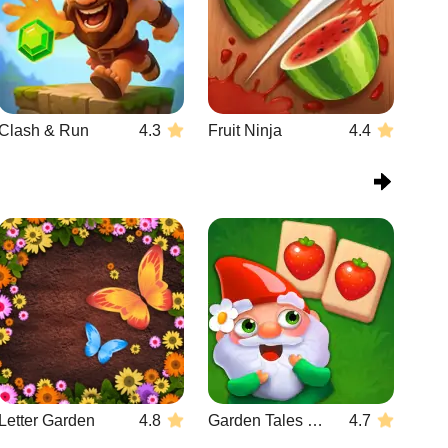
Clash & Run
4.3
Fruit Ninja
4.4
Letter Garden
4.8
Garden Tales Mahjong
4.7