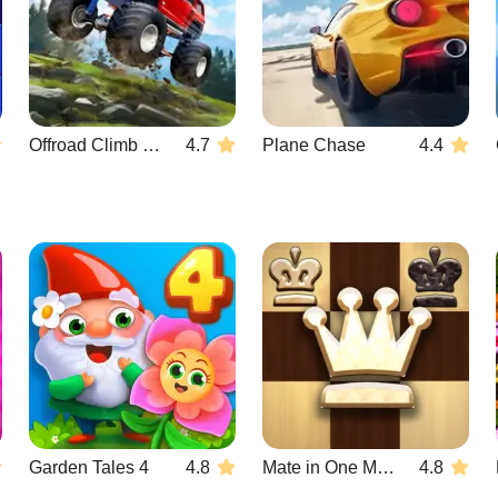
Offroad Climb 4x4
4.7
Plane Chase
4.4
Garden Tales 4
4.8
Mate in One Move
4.8