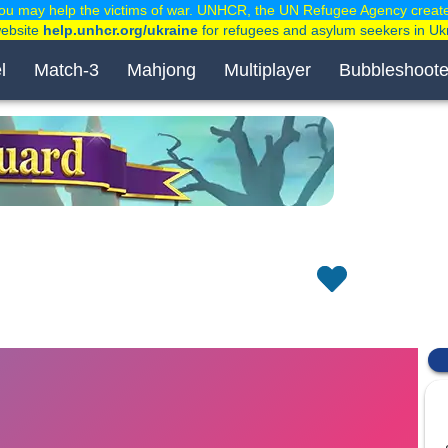
ou may help the victims of war. UNHCR, the UN Refugee Agency creat
website
help.unhcr.org/ukraine
for refugees and asylum seekers in Uk
l
Match-3
Mahjong
Multiplayer
Bubbleshoote