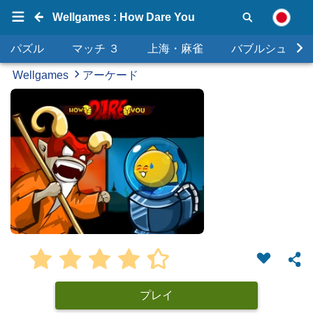
Wellgames : How Dare You
パズル
マッチ ３
上海・麻雀
バブルシュータ
Wellgames
アーケード
プレイ