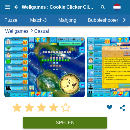
Wellgames : Cookie Clicker Climate Change
Puzzel
Match-3
Mahjong
Bubbleshooter
Wellgames
Casual
SPELEN