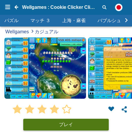
Wellgames : Cookie Clicker Climate Change
パズル
マッチ ３
上海・麻雀
バブルシュータ
Wellgames
カジュアル
プレイ