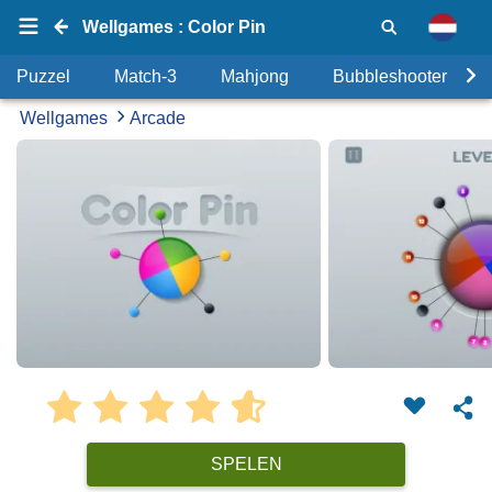
Wellgames : Color Pin
Puzzel
Match-3
Mahjong
Bubbleshooter
Wellgames
Arcade
SPELEN