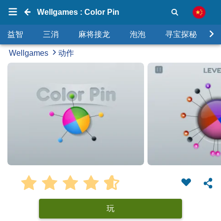
Wellgames : Color Pin
益智
三消
麻将接龙
泡泡
寻宝探秘
Wellgames
动作
玩