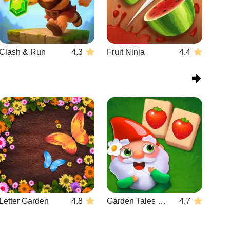
Clash & Run
4.3
Fruit Ninja
4.4
Letter Garden
4.8
Garden Tales Mahjong
4.7