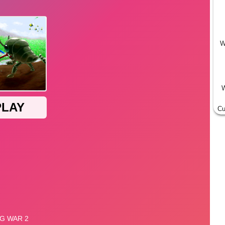
W
W
Cu