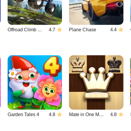
Offroad Climb 4x4
4.7
Plane Chase
4.4
Garden Tales 4
4.8
Mate in One Move
4.8