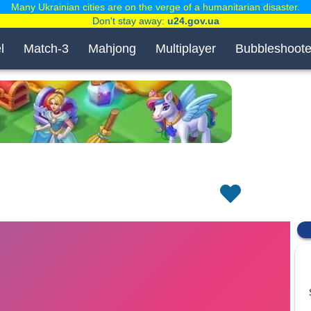
Many Ukrainian cities are on the verge of a humanitarian disaster.
Don't stay away:
u24.gov.ua
l
Match-3
Mahjong
Multiplayer
Bubbleshoote