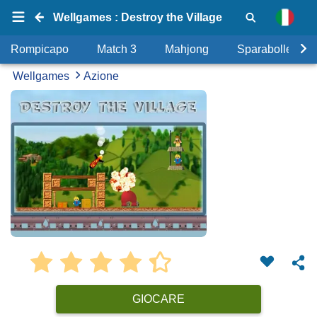
Wellgames : Destroy the Village
Rompicapo
Match 3
Mahjong
Sparabolle
Wellgames
Azione
GIOCARE