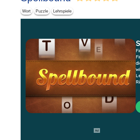
Wort
Puzzle
Lehrspiele