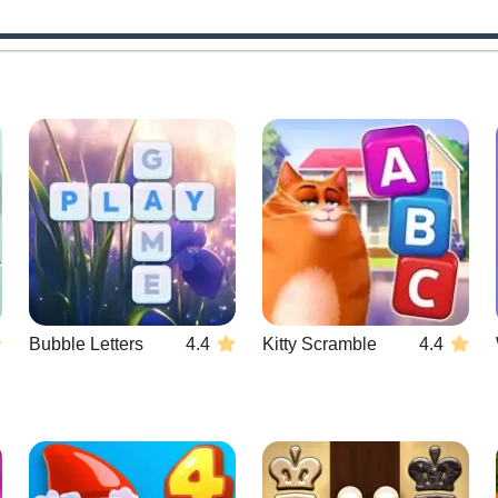
Bubble Letters
4.4
Kitty Scramble
4.4