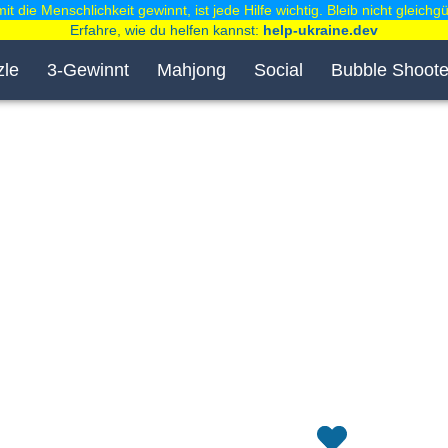
it die Menschlichkeit gewinnt, ist jede Hilfe wichtig. Bleib nicht gleichgül
Erfahre, wie du helfen kannst:
help-ukraine.dev
zle
3-Gewinnt
Mahjong
Social
Bubble Shoote