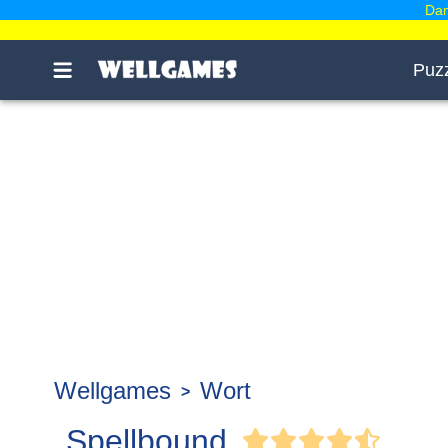
Dam
Puz
Wellgames
Wort
Spellbound