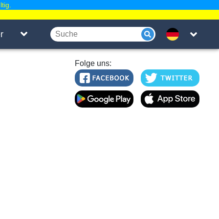
tig.
r
Folge uns: