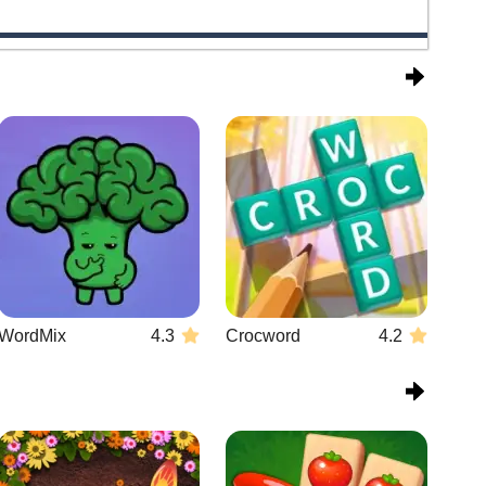
WordMix
4.3
Crocword
4.2