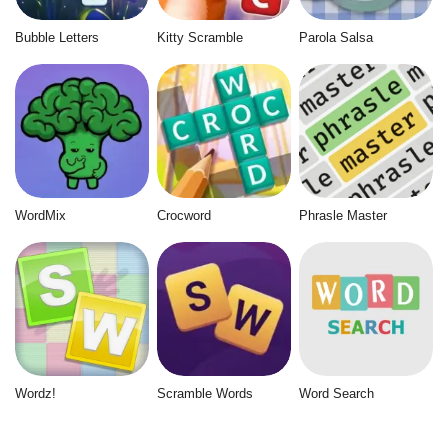
Bubble Letters
Kitty Scramble
Parola Salsa
WordMix
Crocword
Phrasle Master
Wordz!
Scramble Words
Word Search